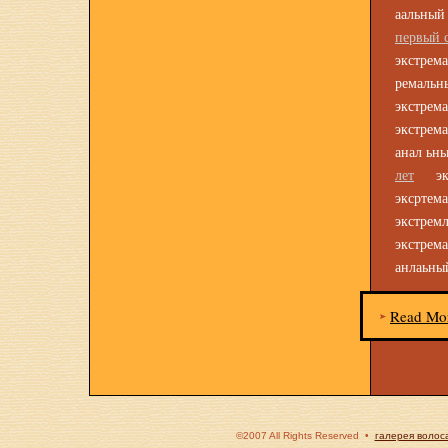
аальный
первый с
экстрем
ремальн
экстре
экстрем
анал ьн
лет
экст
эксрте
экстре
экстрем
анлаьны
Read Mo
©2007 All Rights Reserved •
галерея волос