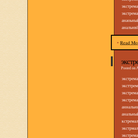
экстрем
экстрем
анаоьн
анальнв
Read Mo
экстр
Posted on 
экстре
эксттр
экстре
экстре
анналь
аналь
кстрема
экстрма
экстрем